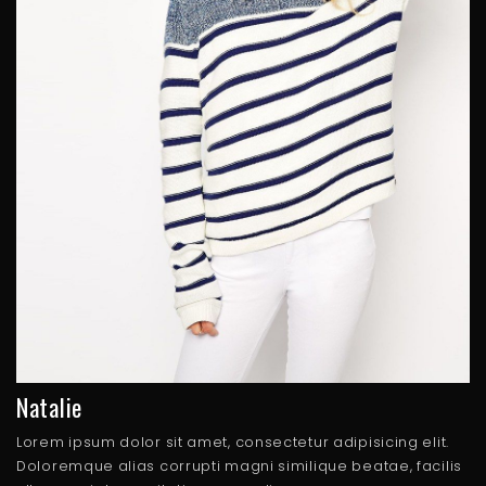
Natalie
Lorem ipsum dolor sit amet, consectetur adipisicing elit.
Doloremque alias corrupti magni similique beatae, facilis